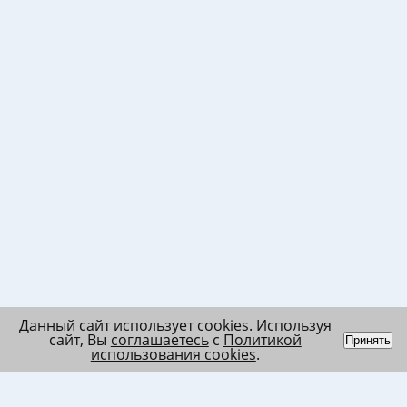
Данный сайт использует cookies. Используя
сайт, Вы
соглашаетесь
с
Политикой
Принять
использования cookies
.