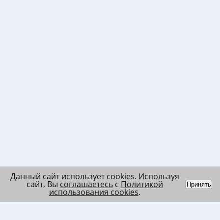
Данный сайт использует cookies. Используя
сайт, Вы
соглашаетесь
с
Политикой
Принять
использования cookies
.