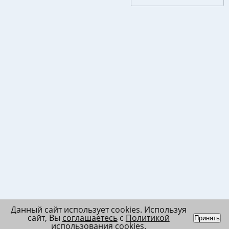
Данный сайт использует cookies. Используя
сайт, Вы
соглашаетесь
с
Политикой
Принять
использования cookies
.